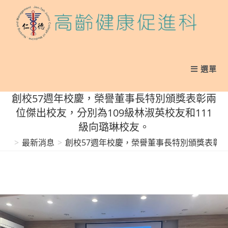
Skip
to
content
選單
創校57週年校慶，榮譽董事長特別頒獎表彰兩
位傑出校友，分別為109級林淑英校友和111
級向璐琳校友。
>
最新消息
>
創校57週年校慶，榮譽董事長特別頒獎表彰兩